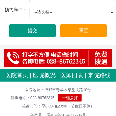
2026-07-22
射精痛是一种男性生殖系统疾病，通常发生在射精时出现疼痛或不适感。这种疼痛可能会在射精前、射精时或射精后持续几秒钟甚至几分钟。
预约病种：
2026-07-22
射精疼痛是指男性在射精的过程中感到疼痛，这种情况有可能是生理机能异常所导致，也可能是由于其他因素引起的，下面来介绍一下：
2026-07-22
射精痛是指男性在性行为或撸管时出现疼痛或不适感，通常是在射精阶段出现的。射精痛可能是由多种原因引起的，例如以下原因：
提交
重置
2026-07-22
射精痛和射精黄是男性常见的生殖系统问题，引起这种症状的原因不同，需要具体情况具体分析。
2026-07-22
首先，射精痛是前列腺疾病的一种表现，可能会给男性带来很大的困扰和不适。以下是一些缓解和治疗射精痛的方法：
2026-07-22
对于男性来说，射精是非常正常的生理现象，但有时会出现射精痛的情况，甚至持续时间过久，给身体健康带来影响。那么，射精痛过多要怎么办呢？
2026-07-22
射精痛是指男性在射精时出现疼痛或不适的症状。在一定程度上会影响到房事的质量，对身体和心理都会造成较大的影响。那么射精痛是怎么了？
2026-07-22
射精痛是指男性在性行为或撸管过程中射精时出现的疼痛感。造成射精痛的原因多种多样，包括生殖部位炎症、房事过度、前列腺增生等因素。
医院首页
|
医院概况
|
医师团队
|
来院路线
2026-04-23
龟头发痒是怎么了？
医院地址：成都市青羊区草堂北路10号
2026-04-20
滴虫性龟头包皮炎症状有哪些 龟头炎怎么治
咨询电话：028-86762345
一键拨打
2025-10-21
包皮龟头炎的危害有哪些？
接诊时间：早8:00-晚20:00（节假日不休）
2025-09-11
出现前列腺炎的起因是怎样引起！说明
备案号： 蜀ICP备2024095506号