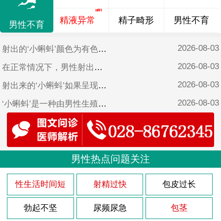
精液异常
精子畸形
男性不育
男性不育
2026-08-03
射出的‘小蝌蚪’颜色为有色可能是因为以下原因：
2026-08-03
在正常情况下，男性射出的精液会在几分钟内凝固成一种蛋白质胶状物质，这种现象被称为射精后凝固。但是有些男性可能会出现射出的‘小蝌蚪’不凝固的情况，这种现象被称为射后不凝。
2026-08-03
射出来的‘小蝌蚪’如果呈现块状，这可能是因为以下原因：
2026-08-03
‘小蝌蚪’是一种由男性生殖系统产生的细胞，通过射精的方式将其排出体外。而正常情况下，精液应该是透明的，有一定的黏稠度，颜色略带白色。然而，有些男性会发现，他们的精液有时候呈现出有色的果冻状。那么，这种情况是否正常呢？
2026-08-03
射出的‘小蝌蚪’带血是一种不寻常的现象，它可能意味着存在某种健康问题或疾病。以下是可能导致射出‘小蝌蚪’带血的几种原因。
2026-08-03
‘小蝌蚪’果冻状是指精液在射出后呈现凝固、黏稠、胶状或块状状态，通常与某些生理或疾病因素有关。
2026-08-03
男性热点问题关注
精液是男性生殖系统的产物，其主要功能是将‘小蝌蚪’输送到女性体内，以实现受孕。正常情况下，精液呈淡有色或白色，具有较浓的粘性和黏性，以便维持‘小蝌蚪’在体内的存活和活动。然而，如果发现射出的精液有点发黄，可能是存在某些健康问题。
2026-08-03
射出来的‘小蝌蚪’并非血液，而是一种液体，常常被称为精液或种子。它是由男性生殖系统中的几个部位（例如睾丸、前列腺、附睾、膀胱和尿道）共同产生的，其中包含着‘小蝌蚪’、蛋白质、糖类和其他成分。
性生活时间短
射精过快
包皮过长
2026-08-03
射出的精液是由‘小蝌蚪’和精浆组成的，在正常情况下颜色应该是白色或稍呈灰有色。如果精液呈现果冻状或黏稠状，可能是身体某些不健康的现象的表现。将为大家介绍一些如何调理果冻状的精液。
勃起不坚
尿频尿急
包茎
2026-08-03
射出来的‘小蝌蚪’全是血，这是一种罕见的病症，称为“血精病”或“血精切”。这种情况可能是由于以下几种原因引起的。