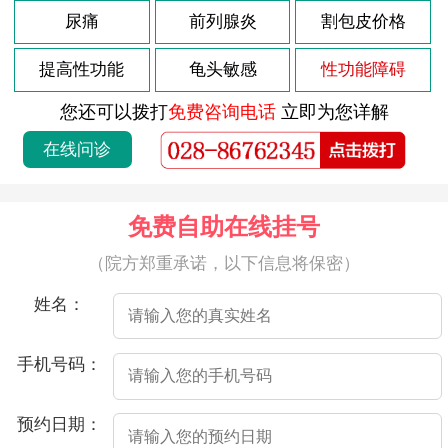
2026-08-02
尿痛
前列腺炎
割包皮价格
近年来，随着人们生活水平的不断提高，年轻男性有着更高的工作压力和更繁忙的生活节奏，而这些因素不仅对身体造成了很大压力，也给男性带来了更多的心理负担。而35岁的男人，通常正处于状态，但如果突然出现阳痿症状，那么无疑会对他的身心健康造成的影响。
2026-08-02
阳痿，也叫做勃起功能障碍，是男性勃起障碍的一种。很多人认为，阳痿是老年人的专利，其实不然，现在越来越多的年轻人也面临着阳痿的问题。因此，很多人会问：33岁阳痿能恢复吗？
提高性功能
龟头敏感
性功能障碍
2026-08-02
对于有些男性朋友来说，年龄虽然不算小，但却突然出现了阳痿的情况，这对这些人来说一定是非常不舒服的。那么，针对这种情况，应该如何应对呢？
您还可以拨打
免费咨询电话
立即为您详解
2026-08-02
如题所问，35岁男性出现不晨勃是否正常呢？其实，晨勃是指男性早上醒来时会自然而然出现的勃起现象。这种现象是一种自发性的、无意识的反射性勃起，一般是由身体内的荷尔蒙分泌及神经反射机制所调节的。那么，35岁男性不晨勃是否正常呢？
在线问诊
2026-08-02
33岁阳痿早泄是一种常见的男性性功能障碍，也是许多男性朋友经常遇到的问题之一。对于大多数男性来说，性功能障碍可能会对其自信心和身心健康产生负面影响。因此，了解如何处理这些问题对于他们来说非常重要。
2026-08-02
阳痿是男性在房事时没发获得或维持勃起的症状。一般来说，阳痿有多种原因，包括心理和生理因素。
免费自助在线挂号
2026-08-02
近年来，许多男性出现了阳痿的问题，这已经不再是老年人的问题，很多年轻人也会出现这种情况。而医院将讲述的是一个33岁男人的阳痿故事。
（院方郑重承诺，以下信息将保密）
2026-08-02
阳痿是指男性在房事中出现勃起功能障碍的一种疾病，这种疾病症状在不同年龄段出现的几率是不一样的。一般来说，阳痿发生的年龄都会随着岁数的增长而变大，因此，如果33岁的男性出现了阳痿，那么就需要及时采取措施来治疗。
姓名：
2026-08-02
32岁的阳痿，也叫勃起功能障碍，是男性生殖系统常见的问题之一。这种情况很可能会影响到夫妻生活质量，给男性带来心理压力。那么，32岁阳痿怎么办呢？
2026-08-02
今年33岁，但是面临着一个让我十分困扰的问题——阳痿。每当和妻子发生关系时，我总是没发勃起。这种情况一直持续了3个月，让我感到非常沮丧和焦虑。
手机号码：
2026-07-22
射精痛是男性朋友中常见的症状之一，大多数情况下是由生殖系统感染、部位损伤或其他疾病引起的。以下是一些可能引起射精痛的原因：
预约日期：
2026-07-22
射精过程中出现疼痛和出血情况，可以称为“射精痛有血”。通常来说，正常情况下射精是微痛无血的，如果出现了这样的症状，需要及时去医院进行检查。下面是射精痛有血的可能原因及治疗方法。