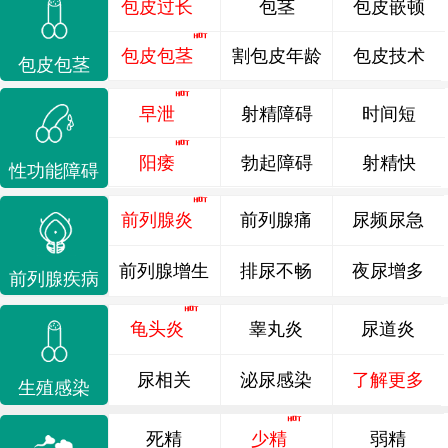
包皮过长
包茎
包皮嵌顿
包皮包茎
割包皮年龄
包皮技术
包皮包茎
早泄
射精障碍
时间短
阳痿
勃起障碍
射精快
性功能障碍
前列腺炎
前列腺痛
尿频尿急
前列腺增生
排尿不畅
夜尿增多
前列腺疾病
龟头炎
睾丸炎
尿道炎
尿相关
泌尿感染
了解更多
生殖感染
死精
少精
弱精