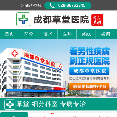
028-86762345
24h服务热线
首页
简介
技术
医师
路线
咨询
草堂·细分科室 专病专治