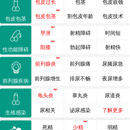
包皮过长
包茎
包皮嵌顿
包皮包茎
割包皮年龄
包皮技术
包皮包茎
早泄
射精障碍
时间短
阳痿
勃起障碍
射精快
性功能障碍
前列腺炎
前列腺痛
尿频尿急
前列腺增生
排尿不畅
夜尿增多
前列腺疾病
龟头炎
睾丸炎
尿道炎
尿相关
泌尿感染
了解更多
生殖感染
死精
少精
弱精