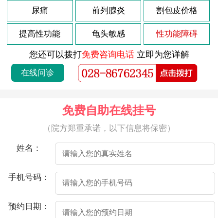
2026-08-02
尿痛
前列腺炎
割包皮价格
近年来，随着人们生活水平的不断提高，年轻男性有着更高的工作压力和更繁忙的生活节奏，而这些因素不仅对身体造成了很大压力，也给男性带来了更多的心理负担。而35岁的男人，通常正处于状态，但如果突然出现阳痿症状，那么无疑会对他的身心健康造成的影响。
2026-08-02
阳痿，也叫做勃起功能障碍，是男性勃起障碍的一种。很多人认为，阳痿是老年人的专利，其实不然，现在越来越多的年轻人也面临着阳痿的问题。因此，很多人会问：33岁阳痿能恢复吗？
提高性功能
龟头敏感
性功能障碍
2026-08-02
对于有些男性朋友来说，年龄虽然不算小，但却突然出现了阳痿的情况，这对这些人来说一定是非常不舒服的。那么，针对这种情况，应该如何应对呢？
您还可以拨打
免费咨询电话
立即为您详解
2026-08-02
如题所问，35岁男性出现不晨勃是否正常呢？其实，晨勃是指男性早上醒来时会自然而然出现的勃起现象。这种现象是一种自发性的、无意识的反射性勃起，一般是由身体内的荷尔蒙分泌及神经反射机制所调节的。那么，35岁男性不晨勃是否正常呢？
在线问诊
2026-08-02
33岁阳痿早泄是一种常见的男性性功能障碍，也是许多男性朋友经常遇到的问题之一。对于大多数男性来说，性功能障碍可能会对其自信心和身心健康产生负面影响。因此，了解如何处理这些问题对于他们来说非常重要。
2026-08-02
阳痿是男性在房事时没发获得或维持勃起的症状。一般来说，阳痿有多种原因，包括心理和生理因素。
免费自助在线挂号
2026-08-02
近年来，许多男性出现了阳痿的问题，这已经不再是老年人的问题，很多年轻人也会出现这种情况。而医院将讲述的是一个33岁男人的阳痿故事。
（院方郑重承诺，以下信息将保密）
2026-08-02
阳痿是指男性在房事中出现勃起功能障碍的一种疾病，这种疾病症状在不同年龄段出现的几率是不一样的。一般来说，阳痿发生的年龄都会随着岁数的增长而变大，因此，如果33岁的男性出现了阳痿，那么就需要及时采取措施来治疗。
姓名：
2026-08-02
32岁的阳痿，也叫勃起功能障碍，是男性生殖系统常见的问题之一。这种情况很可能会影响到夫妻生活质量，给男性带来心理压力。那么，32岁阳痿怎么办呢？
2026-08-02
今年33岁，但是面临着一个让我十分困扰的问题——阳痿。每当和妻子发生关系时，我总是没发勃起。这种情况一直持续了3个月，让我感到非常沮丧和焦虑。
手机号码：
2026-07-22
射精痛是男性朋友中常见的症状之一，大多数情况下是由生殖系统感染、部位损伤或其他疾病引起的。以下是一些可能引起射精痛的原因：
预约日期：
2026-07-22
射精过程中出现疼痛和出血情况，可以称为“射精痛有血”。通常来说，正常情况下射精是微痛无血的，如果出现了这样的症状，需要及时去医院进行检查。下面是射精痛有血的可能原因及治疗方法。