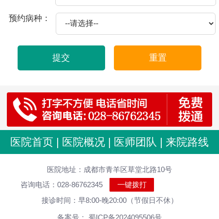
2026-07-22
射精痛是一种男性生殖系统疾病，通常发生在射精时出现疼痛或不适感。这种疼痛可能会在射精前、射精时或射精后持续几秒钟甚至几分钟。
预约病种：
2026-07-22
射精疼痛是指男性在射精的过程中感到疼痛，这种情况有可能是生理机能异常所导致，也可能是由于其他因素引起的，下面来介绍一下：
2026-07-22
射精痛是指男性在性行为或撸管时出现疼痛或不适感，通常是在射精阶段出现的。射精痛可能是由多种原因引起的，例如以下原因：
提交
重置
2026-07-22
射精痛和射精黄是男性常见的生殖系统问题，引起这种症状的原因不同，需要具体情况具体分析。
2026-07-22
首先，射精痛是前列腺疾病的一种表现，可能会给男性带来很大的困扰和不适。以下是一些缓解和治疗射精痛的方法：
2026-07-22
对于男性来说，射精是非常正常的生理现象，但有时会出现射精痛的情况，甚至持续时间过久，给身体健康带来影响。那么，射精痛过多要怎么办呢？
2026-07-22
射精痛是指男性在射精时出现疼痛或不适的症状。在一定程度上会影响到房事的质量，对身体和心理都会造成较大的影响。那么射精痛是怎么了？
2026-07-22
射精痛是指男性在性行为或撸管过程中射精时出现的疼痛感。造成射精痛的原因多种多样，包括生殖部位炎症、房事过度、前列腺增生等因素。
医院首页
|
医院概况
|
医师团队
|
来院路线
2026-04-23
龟头发痒是怎么了？
医院地址：成都市青羊区草堂北路10号
2026-04-20
滴虫性龟头包皮炎症状有哪些 龟头炎怎么治
咨询电话：028-86762345
一键拨打
2025-10-21
包皮龟头炎的危害有哪些？
接诊时间：早8:00-晚20:00（节假日不休）
2025-09-11
出现前列腺炎的起因是怎样引起！说明
备案号： 蜀ICP备2024095506号