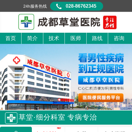
028-86762345
24h服务热线
首页
简介
技术
医师
路线
咨询
草堂·细分科室 专病专治