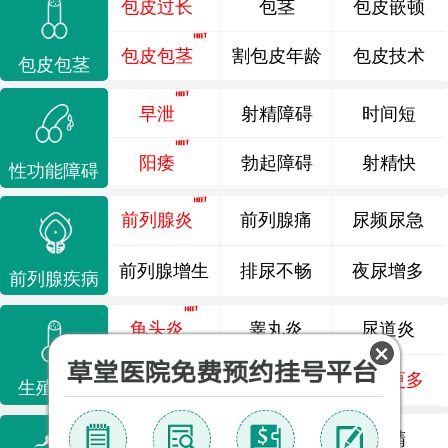
包皮过长
包茎
包皮嵌顿
包皮包茎
割包皮年龄
包皮技术
包皮包茎
早泄
射精障碍
时间短
阳痿
勃起障碍
射精快
性功能障碍
前列腺炎
前列腺痛
尿频尿急
前列腺增生
排尿不畅
夜尿增多
前列腺疾病
龟头炎
睾丸炎
尿道炎
尿相关
泌尿感染
了解更多
生殖感染
死精
少精
弱精