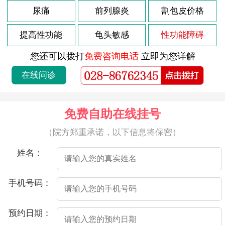
2026-08-02
尿痛
前列腺炎
割包皮价格
近年来，随着人们生活水平的不断提高，年轻男性有着更高的工作压力和更繁忙的生活节奏，而这些因素不仅对身体造成了很大压力，也给男性带来了更多的心理负担。而35岁的男人，通常正处于状态，但如果突然出现阳痿症状，那么无疑会对他的身心健康造成的影响。
2026-08-02
阳痿，也叫做勃起功能障碍，是男性勃起障碍的一种。很多人认为，阳痿是老年人的专利，其实不然，现在越来越多的年轻人也面临着阳痿的问题。因此，很多人会问：33岁阳痿能恢复吗？
提高性功能
龟头敏感
性功能障碍
2026-08-02
对于有些男性朋友来说，年龄虽然不算小，但却突然出现了阳痿的情况，这对这些人来说一定是非常不舒服的。那么，针对这种情况，应该如何应对呢？
您还可以拨打
免费咨询电话
立即为您详解
2026-08-02
如题所问，35岁男性出现不晨勃是否正常呢？其实，晨勃是指男性早上醒来时会自然而然出现的勃起现象。这种现象是一种自发性的、无意识的反射性勃起，一般是由身体内的荷尔蒙分泌及神经反射机制所调节的。那么，35岁男性不晨勃是否正常呢？
在线问诊
2026-08-02
33岁阳痿早泄是一种常见的男性性功能障碍，也是许多男性朋友经常遇到的问题之一。对于大多数男性来说，性功能障碍可能会对其自信心和身心健康产生负面影响。因此，了解如何处理这些问题对于他们来说非常重要。
2026-08-02
阳痿是男性在房事时没发获得或维持勃起的症状。一般来说，阳痿有多种原因，包括心理和生理因素。
免费自助在线挂号
2026-08-02
近年来，许多男性出现了阳痿的问题，这已经不再是老年人的问题，很多年轻人也会出现这种情况。而医院将讲述的是一个33岁男人的阳痿故事。
（院方郑重承诺，以下信息将保密）
2026-08-02
阳痿是指男性在房事中出现勃起功能障碍的一种疾病，这种疾病症状在不同年龄段出现的几率是不一样的。一般来说，阳痿发生的年龄都会随着岁数的增长而变大，因此，如果33岁的男性出现了阳痿，那么就需要及时采取措施来治疗。
姓名：
2026-08-02
32岁的阳痿，也叫勃起功能障碍，是男性生殖系统常见的问题之一。这种情况很可能会影响到夫妻生活质量，给男性带来心理压力。那么，32岁阳痿怎么办呢？
2026-08-02
今年33岁，但是面临着一个让我十分困扰的问题——阳痿。每当和妻子发生关系时，我总是没发勃起。这种情况一直持续了3个月，让我感到非常沮丧和焦虑。
手机号码：
2026-07-22
射精痛是男性朋友中常见的症状之一，大多数情况下是由生殖系统感染、部位损伤或其他疾病引起的。以下是一些可能引起射精痛的原因：
预约日期：
2026-07-22
射精过程中出现疼痛和出血情况，可以称为“射精痛有血”。通常来说，正常情况下射精是微痛无血的，如果出现了这样的症状，需要及时去医院进行检查。下面是射精痛有血的可能原因及治疗方法。