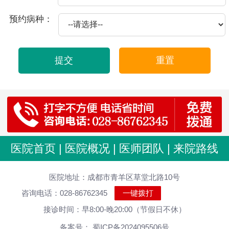
2026-07-22
射精痛是一种男性生殖系统疾病，通常发生在射精时出现疼痛或不适感。这种疼痛可能会在射精前、射精时或射精后持续几秒钟甚至几分钟。
预约病种：
2026-07-22
射精疼痛是指男性在射精的过程中感到疼痛，这种情况有可能是生理机能异常所导致，也可能是由于其他因素引起的，下面来介绍一下：
2026-07-22
射精痛是指男性在性行为或撸管时出现疼痛或不适感，通常是在射精阶段出现的。射精痛可能是由多种原因引起的，例如以下原因：
提交
重置
2026-07-22
射精痛和射精黄是男性常见的生殖系统问题，引起这种症状的原因不同，需要具体情况具体分析。
2026-07-22
首先，射精痛是前列腺疾病的一种表现，可能会给男性带来很大的困扰和不适。以下是一些缓解和治疗射精痛的方法：
2026-07-22
对于男性来说，射精是非常正常的生理现象，但有时会出现射精痛的情况，甚至持续时间过久，给身体健康带来影响。那么，射精痛过多要怎么办呢？
2026-07-22
射精痛是指男性在射精时出现疼痛或不适的症状。在一定程度上会影响到房事的质量，对身体和心理都会造成较大的影响。那么射精痛是怎么了？
2026-07-22
射精痛是指男性在性行为或撸管过程中射精时出现的疼痛感。造成射精痛的原因多种多样，包括生殖部位炎症、房事过度、前列腺增生等因素。
医院首页
|
医院概况
|
医师团队
|
来院路线
2026-04-23
龟头发痒是怎么了？
医院地址：成都市青羊区草堂北路10号
2026-04-20
滴虫性龟头包皮炎症状有哪些 龟头炎怎么治
咨询电话：028-86762345
一键拨打
2025-10-21
包皮龟头炎的危害有哪些？
接诊时间：早8:00-晚20:00（节假日不休）
2025-09-11
出现前列腺炎的起因是怎样引起！说明
备案号： 蜀ICP备2024095506号