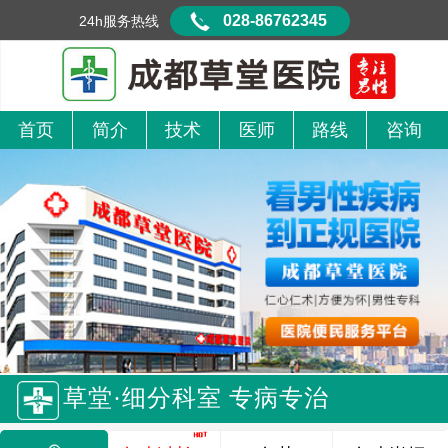
028-86762345
24h服务热线
首页
简介
技术
医师
路线
咨询
草堂·细分科室 专病专治