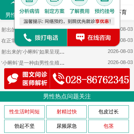
精液异常
精子畸形
男性不育
男性不育
2026-08-03
射出的‘小蝌蚪’颜色为有色可能是因为以下原因：
2026-08-03
在正常情况下，男性射出的精液会在几分钟内凝固成一种蛋白质胶状物质，这种现象被称为射精后凝固。但是有些男性可能会出现射出的‘小蝌蚪’不凝固的情况，这种现象被称为射后不凝。
2026-08-03
射出来的‘小蝌蚪’如果呈现块状，这可能是因为以下原因：
2026-08-03
‘小蝌蚪’是一种由男性生殖系统产生的细胞，通过射精的方式将其排出体外。而正常情况下，精液应该是透明的，有一定的黏稠度，颜色略带白色。然而，有些男性会发现，他们的精液有时候呈现出有色的果冻状。那么，这种情况是否正常呢？
2026-08-03
射出的‘小蝌蚪’带血是一种不寻常的现象，它可能意味着存在某种健康问题或疾病。以下是可能导致射出‘小蝌蚪’带血的几种原因。
2026-08-03
‘小蝌蚪’果冻状是指精液在射出后呈现凝固、黏稠、胶状或块状状态，通常与某些生理或疾病因素有关。
2026-08-03
男性热点问题关注
精液是男性生殖系统的产物，其主要功能是将‘小蝌蚪’输送到女性体内，以实现受孕。正常情况下，精液呈淡有色或白色，具有较浓的粘性和黏性，以便维持‘小蝌蚪’在体内的存活和活动。然而，如果发现射出的精液有点发黄，可能是存在某些健康问题。
2026-08-03
射出来的‘小蝌蚪’并非血液，而是一种液体，常常被称为精液或种子。它是由男性生殖系统中的几个部位（例如睾丸、前列腺、附睾、膀胱和尿道）共同产生的，其中包含着‘小蝌蚪’、蛋白质、糖类和其他成分。
性生活时间短
射精过快
包皮过长
2026-08-03
射出的精液是由‘小蝌蚪’和精浆组成的，在正常情况下颜色应该是白色或稍呈灰有色。如果精液呈现果冻状或黏稠状，可能是身体某些不健康的现象的表现。将为大家介绍一些如何调理果冻状的精液。
勃起不坚
尿频尿急
包茎
2026-08-03
射出来的‘小蝌蚪’全是血，这是一种罕见的病症，称为“血精病”或“血精切”。这种情况可能是由于以下几种原因引起的。